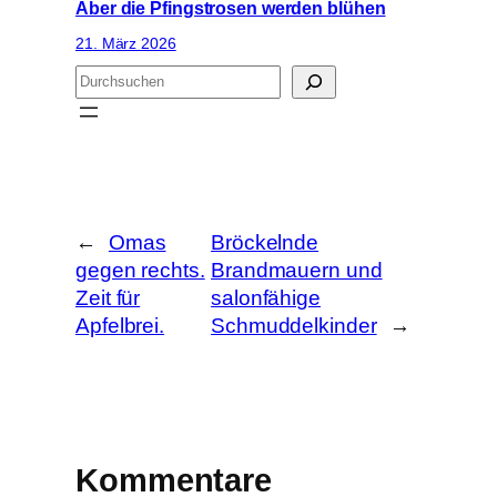
Aber die Pfingstrosen werden blühen
21. März 2026
S
u
c
h
e
n
←
Omas
Bröckelnde
gegen rechts.
Brandmauern und
Zeit für
salonfähige
Apfelbrei.
Schmuddelkinder
→
Kommentare