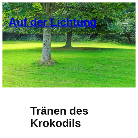
Zum
Inhalt
Auf der Lichtung
springen
Tränen des
Krokodils