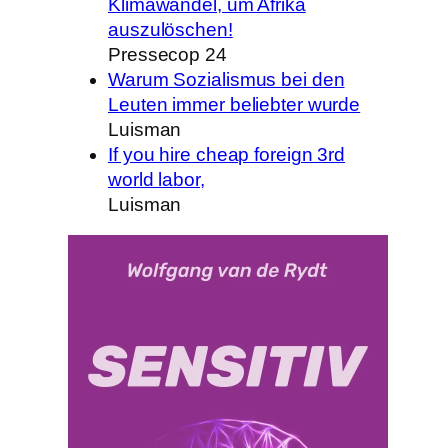
Klimawandel, um Afrika
auszulöschen!
Pressecop 24
Warum Sozialismus bei den
Leuten immer beliebter wurde
Luisman
If you hire cheap foreign 3rd
world labor,
Luisman