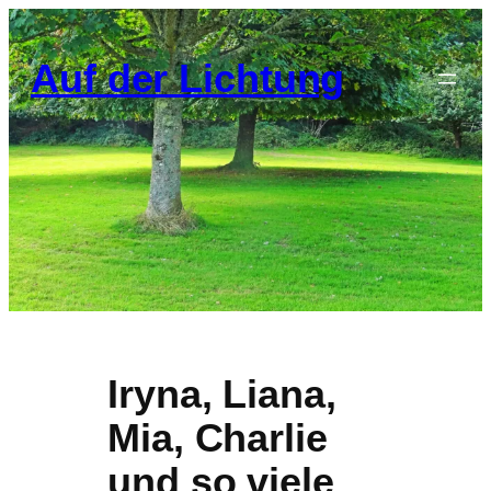
Zum
Inhalt
Auf der Lichtung
springen
Iryna, Liana,
Mia, Charlie
und so viele