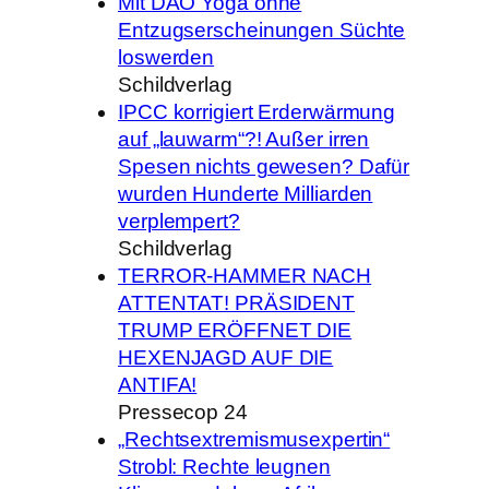
Mit DAO Yoga ohne
Entzugserscheinungen Süchte
loswerden
Schildverlag
IPCC korrigiert Erderwärmung
auf „lauwarm“?! Außer irren
Spesen nichts gewesen? Dafür
wurden Hunderte Milliarden
verplempert?
Schildverlag
TERROR-HAMMER NACH
ATTENTAT! PRÄSIDENT
TRUMP ERÖFFNET DIE
HEXENJAGD AUF DIE
ANTIFA!
Pressecop 24
„Rechtsextremismusexpertin“
Strobl: Rechte leugnen