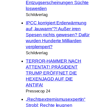
Entzugserscheinungen Süchte
loswerden
Schildverlag
IPCC korrigiert Erderwärmung
auf „lauwarm“?! Außer irren
Spesen nichts gewesen? Dafür
wurden Hunderte Milliarden
verplempert?
Schildverlag
TERROR-HAMMER NACH
ATTENTAT! PRÄSIDENT
TRUMP ERÖFFNET DIE
HEXENJAGD AUF DIE
ANTIFA!
Pressecop 24
„Rechtsextremismusexpertin“
Strobl: Rechte leugnen