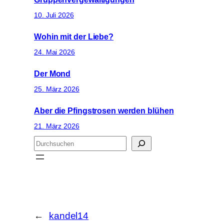
10. Juli 2026
Wohin mit der Liebe?
24. Mai 2026
Der Mond
25. März 2026
Aber die Pfingstrosen werden blühen
21. März 2026
S
u
c
h
e
n
←
kandel14