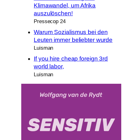
Klimawandel, um Afrika
auszulöschen!
Pressecop 24
Warum Sozialismus bei den
Leuten immer beliebter wurde
Luisman
If you hire cheap foreign 3rd
world labor,
Luisman