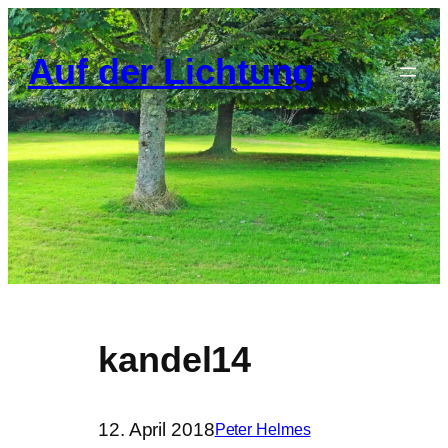
Zum
Inhalt
Auf der Lichtung
springen
kandel14
12. April 2018
Peter Helmes