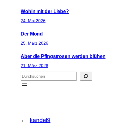
Wohin mit der Liebe?
24. Mai 2026
Der Mond
25. März 2026
Aber die Pfingstrosen werden blühen
21. März 2026
S
u
c
h
e
n
←
kandel9