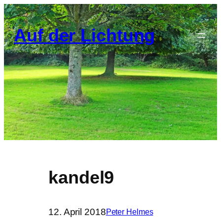
Zum
Inhalt
Auf der Lichtung
springen
kandel9
12. April 2018
Peter Helmes