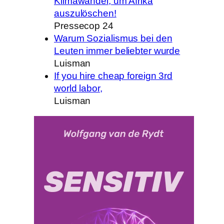
Klimawandel, um Afrika
auszulöschen!
Pressecop 24
Warum Sozialismus bei den
Leuten immer beliebter wurde
Luisman
If you hire cheap foreign 3rd
world labor,
Luisman