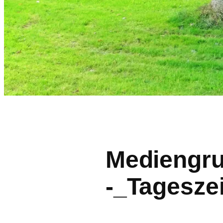
Mediengr
-_Tagesze