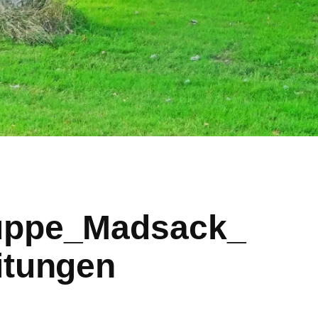
uppe_Madsack_
itungen