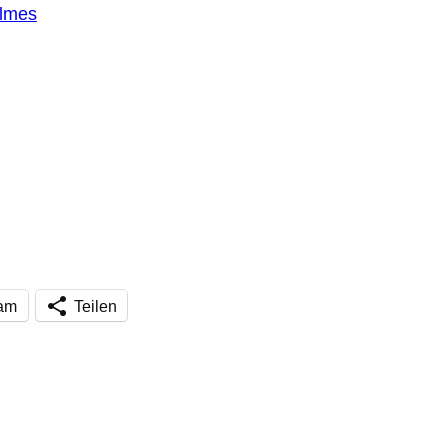
elmes
ram
Teilen