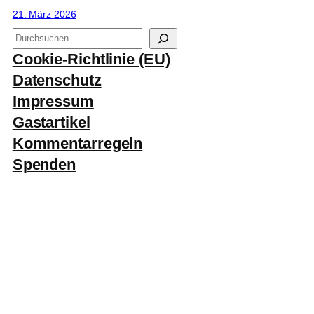
21. März 2026
S
u
Cookie-Richtlinie (EU)
c
Datenschutz
h
Impressum
e
Gastartikel
n
Kommentarregeln
Spenden