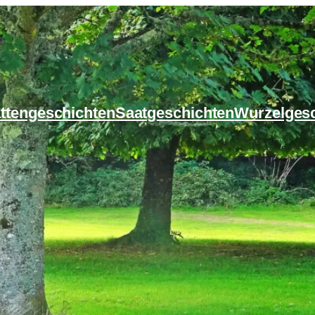
ttengeschichten
Saatgeschichten
Wurzelges