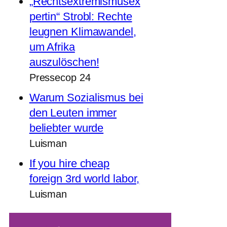
„Rechtsextremismusex
pertin“ Strobl: Rechte
leugnen Klimawandel,
um Afrika
auszulöschen!
Pressecop 24
Warum Sozialismus bei
den Leuten immer
beliebter wurde
Luisman
If you hire cheap
foreign 3rd world labor,
Luisman