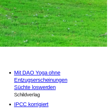
Mit DAO Yoga ohne
Entzugserscheinungen
Süchte loswerden
Schildverlag
IPCC korrigiert