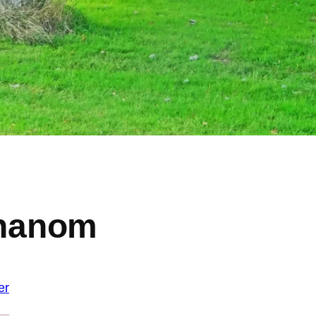
dhanom
er