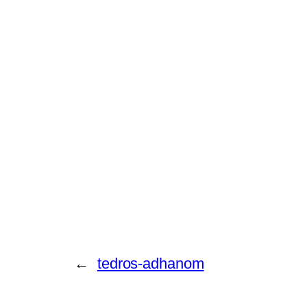
←
tedros-adhanom