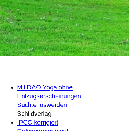
Mit DAO Yoga ohne
Entzugserscheinungen
Süchte loswerden
Schildverlag
IPCC korrigiert