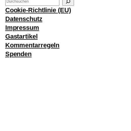
S
u
Cookie-Richtlinie (EU)
c
Datenschutz
h
Impressum
e
Gastartikel
n
Kommentarregeln
Spenden