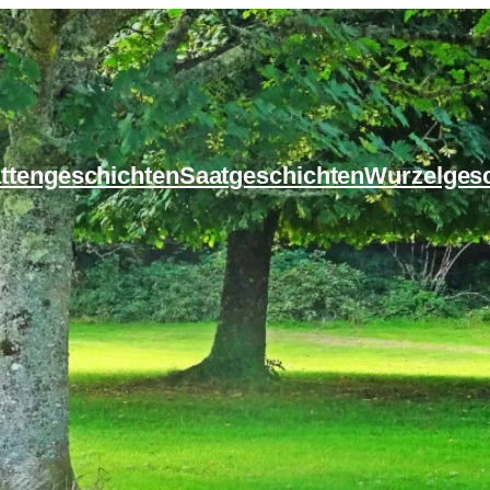
ttengeschichten
Saatgeschichten
Wurzelges