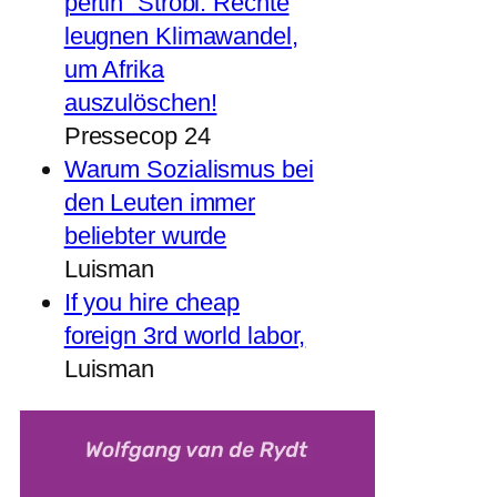
pertin“ Strobl: Rechte
leugnen Klimawandel,
um Afrika
auszulöschen!
Pressecop 24
Warum Sozialismus bei
den Leuten immer
beliebter wurde
Luisman
If you hire cheap
foreign 3rd world labor,
Luisman