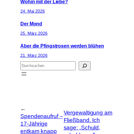
Wohin mit der Liebe?
24. Mai 2026
Der Mond
25. März 2026
Aber die Pfingstrosen werden blühen
21. März 2026
S
u
c
h
e
n
←
Vergewaltigung am
Spendenaufruf –
Fließband. Ich
17-Jährige
sage: „Schuld,
entkam knapp