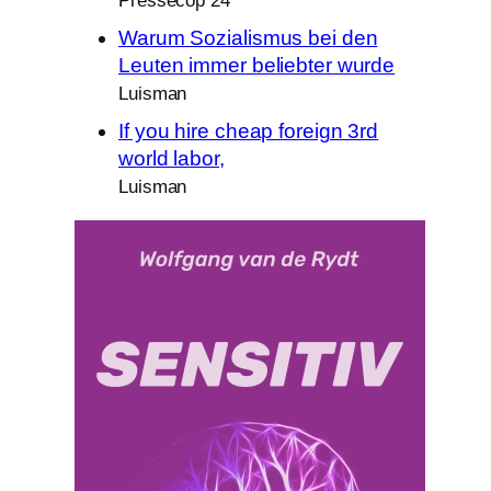
Pressecop 24
Warum Sozialismus bei den
Leuten immer beliebter wurde
Luisman
If you hire cheap foreign 3rd
world labor,
Luisman