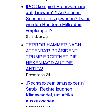
IPCC korrigiert Erderwärmung
auf „lauwarm“?! Außer irren
Spesen nichts gewesen? Dafür
wurden Hunderte Milliarden
verplempert?
Schildverlag
TERROR-HAMMER NACH
ATTENTAT! PRÄSIDENT
TRUMP ERÖFFNET DIE
HEXENJAGD AUF DIE
ANTIFA!
Pressecop 24
„Rechtsextremismusexpertin“
Strobl: Rechte leugnen
Klimawandel, um Afrika
auszulöschen!