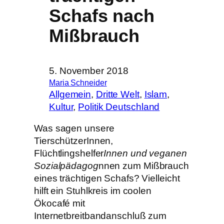
Schafs nach
Mißbrauch
5. November 2018
Maria Schneider
Allgemein
, 
Dritte Welt
, 
Islam
, 
Kultur
, 
Politik Deutschland
Was sagen unsere
TierschützerInnen,
Flüchtlingshelfer
Innen und veganen
Sozialpädagog
nnen zum Mißbrauch
eines trächtigen Schafs? Vielleicht
hilft ein Stuhlkreis im coolen
Ökocafé mit
Internetbreitbandanschluß zum