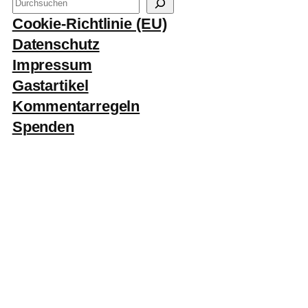
S
u
Cookie-Richtlinie (EU)
c
Datenschutz
h
Impressum
e
Gastartikel
n
Kommentarregeln
Spenden