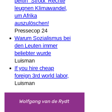
pertin“ Strobl: Rechte
leugnen Klimawandel,
um Afrika
auszulöschen!
Pressecop 24
Warum Sozialismus bei
den Leuten immer
beliebter wurde
Luisman
If you hire cheap
foreign 3rd world labor,
Luisman