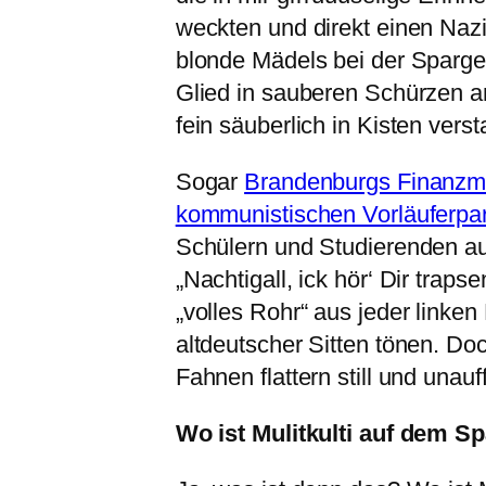
weckten und direkt einen Naz
blonde Mädels bei der Spargel
Glied in sauberen Schürzen 
fein säuberlich in Kisten verst
Sogar
Brandenburgs Finanzmin
kommunistischen Vorläuferpar
Schülern und Studierenden au
„Nachtigall, ick hör‘ Dir trap
„volles Rohr“ aus jeder linke
altdeutscher Sitten tönen. Do
Fahnen flattern still und unau
Wo ist Mulitkulti auf dem S