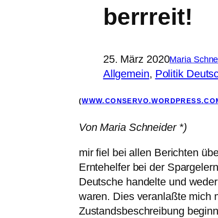
berrreit!
25. März 2020
Maria Schne
Allgemein
, 
Politik Deuts
(
WWW.CONSERVO.WORDPRESS.CO
Von Maria Schneider *)
mir fiel bei allen Berichten ü
Erntehelfer bei der Spargeler
Deutsche handelte und weder 
waren. Dies veranlaßte mich m
Zustandsbeschreibung beginnt