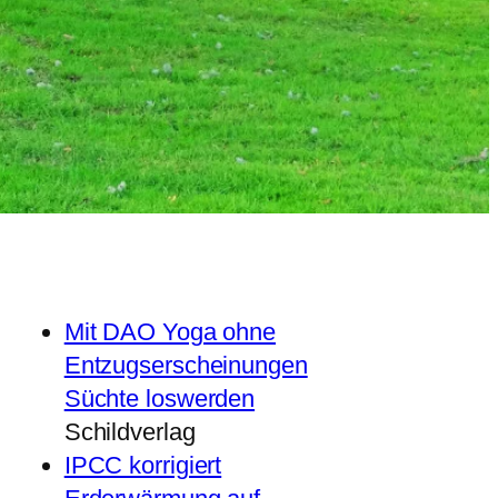
Mit DAO Yoga ohne
Entzugserscheinungen
Süchte loswerden
Schildverlag
IPCC korrigiert