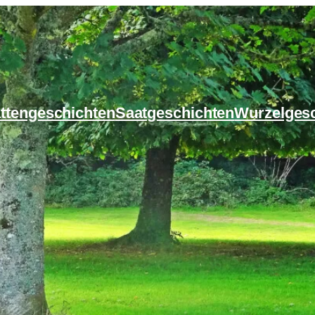
ttengeschichten
Saatgeschichten
Wurzelges