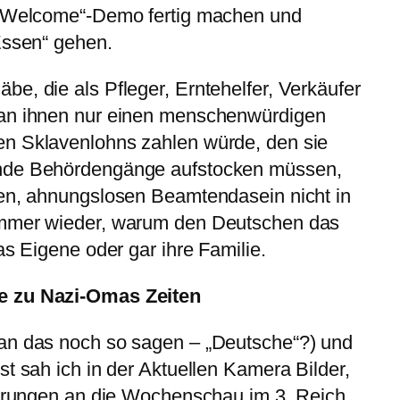
ee Welcome“-Demo fertig machen und
Essen“ gehen.
e, die als Pfleger, Erntehelfer, Verkäufer
man ihnen nur einen menschenwürdigen
n Sklavenlohns zahlen würde, den sie
ende Behördengänge aufstocken müssen,
ten, ahnungslosen Beamtendasein nicht in
immer wieder, warum den Deutschen das
as Eigene oder gar ihre Familie.
e zu Nazi-Omas Zeiten
an das noch so sagen – „Deutsche“?) und
st sah ich in der Aktuellen Kamera Bilder,
nnerungen an die Wochenschau im 3. Reich