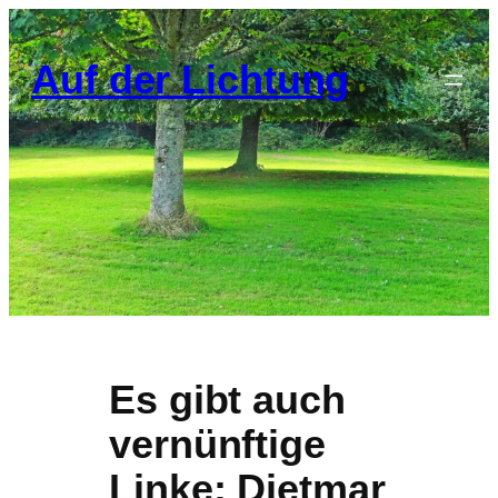
Zum
Inhalt
Auf der Lichtung
springen
Es gibt auch
vernünftige
Linke: Dietmar