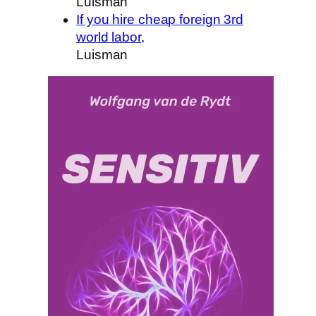
Luisman
If you hire cheap foreign 3rd
world labor,
Luisman