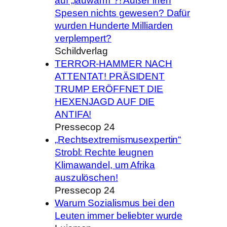
auf „lauwarm“?! Außer irren
Spesen nichts gewesen? Dafür
wurden Hunderte Milliarden
verplempert?
Schildverlag
TERROR-HAMMER NACH
ATTENTAT! PRÄSIDENT
TRUMP ERÖFFNET DIE
HEXENJAGD AUF DIE
ANTIFA!
Pressecop 24
„Rechtsextremismusexpertin“
Strobl: Rechte leugnen
Klimawandel, um Afrika
auszulöschen!
Pressecop 24
Warum Sozialismus bei den
Leuten immer beliebter wurde