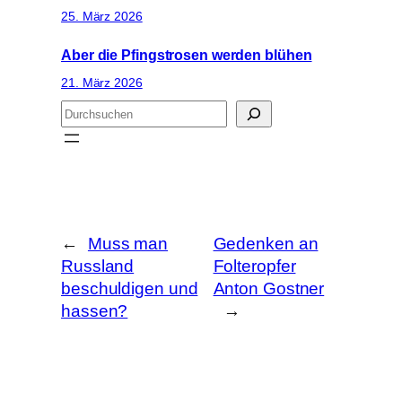
25. März 2026
Aber die Pfingstrosen werden blühen
21. März 2026
S
u
c
h
e
n
←
Muss man
Gedenken an
Russland
Folteropfer
beschuldigen und
Anton Gostner
hassen?
→