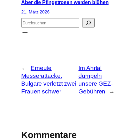
Aber die Pfingstrosen werden blühen
21. März 2026
S
u
c
h
e
n
←
Erneute
Im Ahrtal
Messerattacke:
dümpeln
Bulgare verletzt zwei
unsere GEZ-
Frauen schwer
Gebühren
→
Kommentare