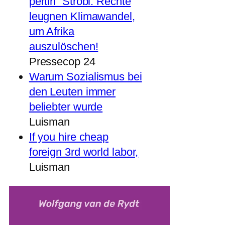
pertin“ Strobl: Rechte
leugnen Klimawandel,
um Afrika
auszulöschen!
Pressecop 24
Warum Sozialismus bei
den Leuten immer
beliebter wurde
Luisman
If you hire cheap
foreign 3rd world labor,
Luisman