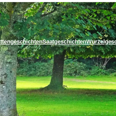
ttengeschichten
Saatgeschichten
Wurzelges