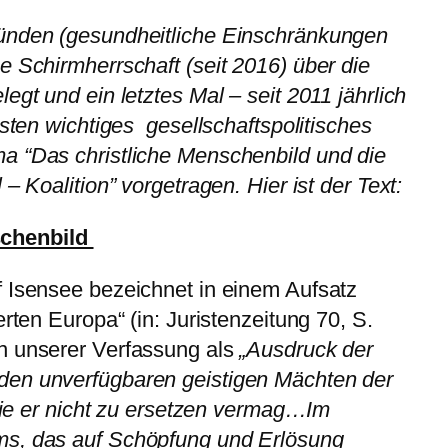
ünden (gesundheitliche Einschränkungen
e Schirmherrschaft (seit 2016) über die
egt und ein letztes Mal – seit 2011 jährlich
isten wichtiges gesellschaftspolitisches
a “Das christliche Menschenbild und die
– Koalition” vorgetragen. Hier ist der Text:
schenbild
f Isensee bezeichnet in einem Aufsatz
erten Europa“ (in: Juristenzeitung 70, S.
n unserer Verfassung als
„Ausdruck der
den unverfügbaren geistigen Mächten der
 die er nicht zu ersetzen vermag…Im
ms, das auf Schöpfung und Erlösung