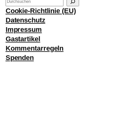
S
u
Cookie-Richtlinie (EU)
c
Datenschutz
h
Impressum
e
Gastartikel
n
Kommentarregeln
Spenden