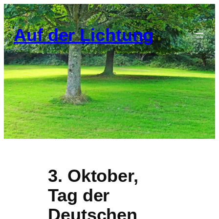
Zum
Inhalt
Auf der Lichtung
springen
3. Oktober,
Tag der
Deutschen