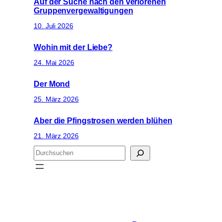
Auf der Suche nach den verlorenen
Gruppenvergewaltigungen
10. Juli 2026
Wohin mit der Liebe?
24. Mai 2026
Der Mond
25. März 2026
Aber die Pfingstrosen werden blühen
21. März 2026
S
u
c
h
e
n