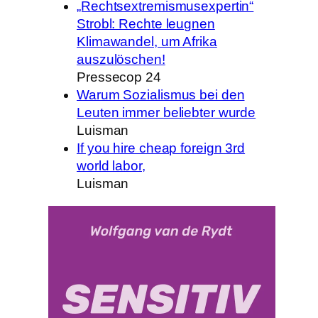
„Rechtsextremismusexpertin“
Strobl: Rechte leugnen
Klimawandel, um Afrika
auszulöschen!
Pressecop 24
Warum Sozialismus bei den
Leuten immer beliebter wurde
Luisman
If you hire cheap foreign 3rd
world labor,
Luisman