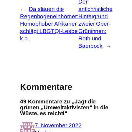
Der
←
Da stauen die
antichristliche
Regenbogeneinhörner:
Hintergrund
Homophober Afrikaner
zweier Ober-
schlägt LBGTQI-Lesbe
Grüninnen:
k.o.
Roth und
Baerbock
→
Kommentare
49 Kommentare zu „Jagt die
grünen „Umweltaktivisten“ in die
Wüste, es reicht!“
7. November 2022