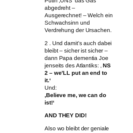
Putin ‚UNS‘ das Gas
abgedreht –
Ausgerechnet! – Welch ein
Schwachsinn und
Verdrehung der Ursachen.
2 . Und damit’s auch dabei
bleibt – sicher ist sicher –
dann Papa dementia Joe
jenseits des Atlantiks: ‚
NS
2 – we’LL put an end to
it.‘
Und:
‚Believe me, we can do
ist!‘
AND THEY DID!
Also wo bleibt der geniale