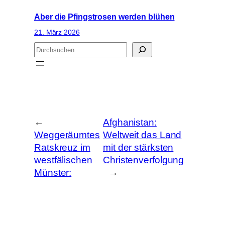
Aber die Pfingstrosen werden blühen
21. März 2026
S
u
c
h
e
n
←
Afghanistan:
Weggeräumtes
Weltweit das Land
Ratskreuz im
mit der stärksten
westfälischen
Christenverfolgung
Münster:
→