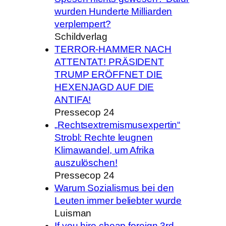
wurden Hunderte Milliarden
verplempert?
Schildverlag
TERROR-HAMMER NACH
ATTENTAT! PRÄSIDENT
TRUMP ERÖFFNET DIE
HEXENJAGD AUF DIE
ANTIFA!
Pressecop 24
„Rechtsextremismusexpertin“
Strobl: Rechte leugnen
Klimawandel, um Afrika
auszulöschen!
Pressecop 24
Warum Sozialismus bei den
Leuten immer beliebter wurde
Luisman
If you hire cheap foreign 3rd