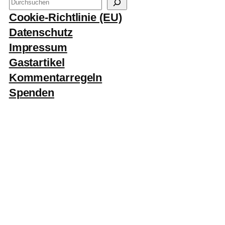
S
u
Cookie-Richtlinie (EU)
c
Datenschutz
h
Impressum
e
Gastartikel
n
Kommentarregeln
Spenden