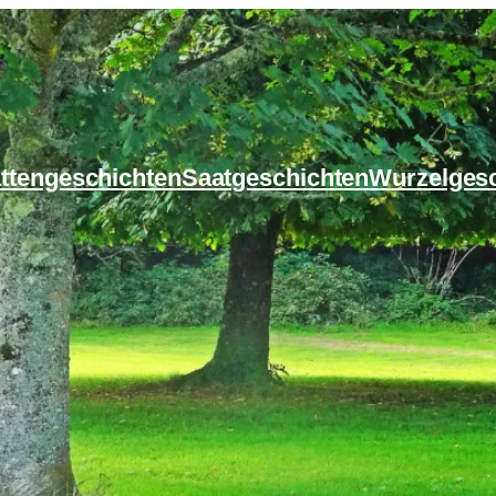
ttengeschichten
Saatgeschichten
Wurzelges