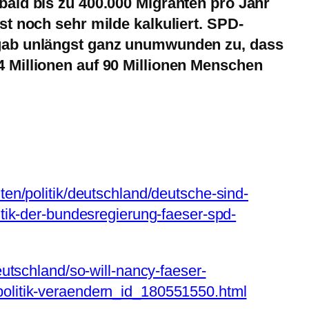
bald bis zu 400.000 Migranten pro Jahr
st noch sehr milde kalkuliert. SPD-
 gab unlängst ganz unumwunden zu, dass
 Millionen auf 90 Millionen Menschen
ten/politik/deutschland/deutsche-sind-
itik-der-bundesregierung-faeser-spd-
eutschland/so-will-nancy-faeser-
olitik-veraendern_id_180551550.html