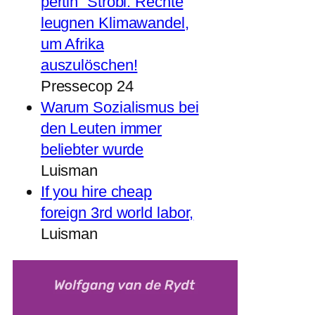
pertin“ Strobl: Rechte
leugnen Klimawandel,
um Afrika
auszulöschen!
Pressecop 24
Warum Sozialismus bei
den Leuten immer
beliebter wurde
Luisman
If you hire cheap
foreign 3rd world labor,
Luisman