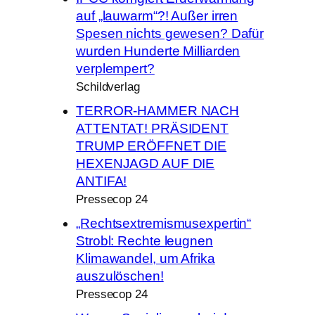
auf „lauwarm“?! Außer irren
Spesen nichts gewesen? Dafür
wurden Hunderte Milliarden
verplempert?
Schildverlag
TERROR-HAMMER NACH
ATTENTAT! PRÄSIDENT
TRUMP ERÖFFNET DIE
HEXENJAGD AUF DIE
ANTIFA!
Pressecop 24
„Rechtsextremismusexpertin“
Strobl: Rechte leugnen
Klimawandel, um Afrika
auszulöschen!
Pressecop 24