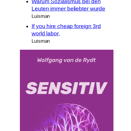
Warum Sozialismus bei den
Leuten immer beliebter wurde
Luisman
If you hire cheap foreign 3rd
world labor,
Luisman