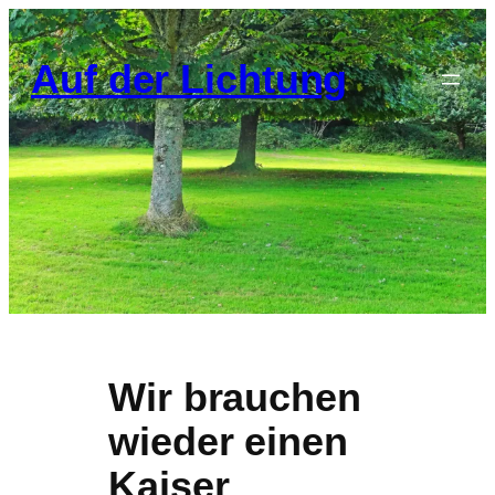
Zum
Inhalt
Auf der Lichtung
springen
Wir brauchen
wieder einen
Kaiser