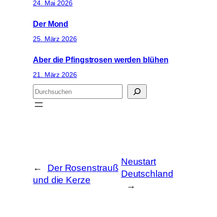
24. Mai 2026
Der Mond
25. März 2026
Aber die Pfingstrosen werden blühen
21. März 2026
S
u
c
h
e
n
Neustart
←
Der Rosenstrauß
Deutschland
und die Kerze
→