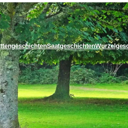
ttengeschichten
Saatgeschichten
Wurzelges