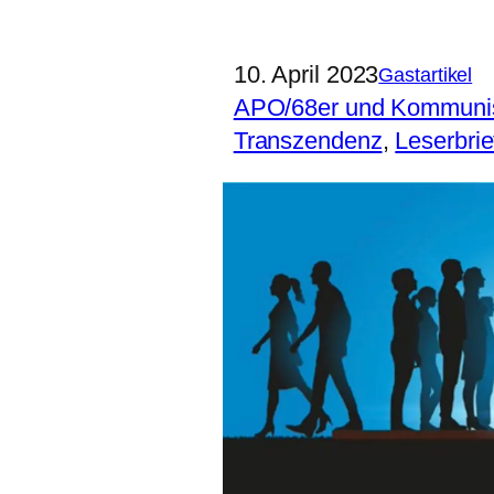
10. April 2023
Gastartikel
APO/68er und Kommun
Transzendenz
, 
Leserbrie