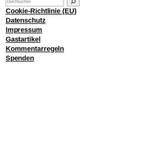
S
u
Cookie-Richtlinie (EU)
c
Datenschutz
h
Impressum
e
Gastartikel
n
Kommentarregeln
Spenden