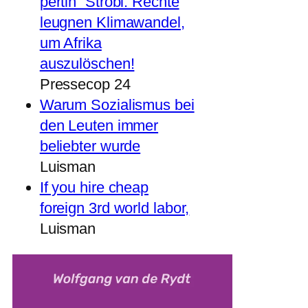
pertin“ Strobl: Rechte
leugnen Klimawandel,
um Afrika
auszulöschen!
Pressecop 24
Warum Sozialismus bei
den Leuten immer
beliebter wurde
Luisman
If you hire cheap
foreign 3rd world labor,
Luisman