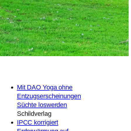
Mit DAO Yoga ohne
Entzugserscheinungen
Süchte loswerden
Schildverlag
IPCC korrigiert