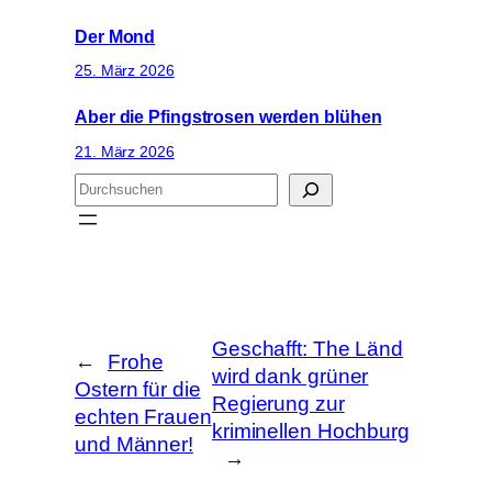
Der Mond
25. März 2026
Aber die Pfingstrosen werden blühen
21. März 2026
S
u
c
h
e
n
Geschafft: The Länd
←
Frohe
wird dank grüner
Ostern für die
Regierung zur
echten Frauen
kriminellen Hochburg
und Männer!
→