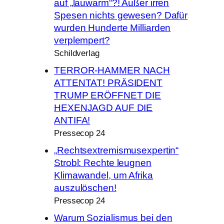
auf „lauwarm“?! Außer irren
Spesen nichts gewesen? Dafür
wurden Hunderte Milliarden
verplempert?
Schildverlag
TERROR-HAMMER NACH
ATTENTAT! PRÄSIDENT
TRUMP ERÖFFNET DIE
HEXENJAGD AUF DIE
ANTIFA!
Pressecop 24
„Rechtsextremismusexpertin“
Strobl: Rechte leugnen
Klimawandel, um Afrika
auszulöschen!
Pressecop 24
Warum Sozialismus bei den