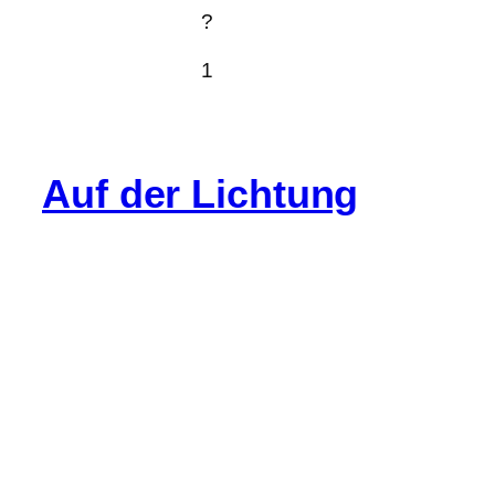
?
1
Auf der Lichtung
Info
Cookie-Richtlinie (EU)
Datenschutz
Impressum
Gastartikel
Kommentarregeln
Spenden