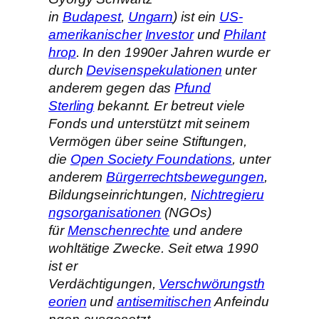
in
Budapest
,
Ungarn
) ist ein
US-
amerikanischer
Investor
und
Philant
hrop
. In den 1990er Jahren wurde er
durch
Devisenspekulationen
unter
anderem gegen das
Pfund
Sterling
bekannt. Er betreut viele
Fonds und unterstützt mit seinem
Vermögen über seine Stiftungen,
die
Open Society Foundations
, unter
anderem
Bürgerrechtsbewegungen
,
Bildungseinrichtungen,
Nichtregieru
ngsorganisationen
(NGOs)
für
Menschenrechte
und andere
wohltätige Zwecke. Seit etwa 1990
ist er
Verdächtigungen,
Verschwörungsth
eorien
und
antisemitischen
Anfeindu