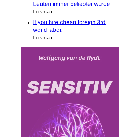
Leuten immer beliebter wurde
Luisman
If you hire cheap foreign 3rd
world labor,
Luisman