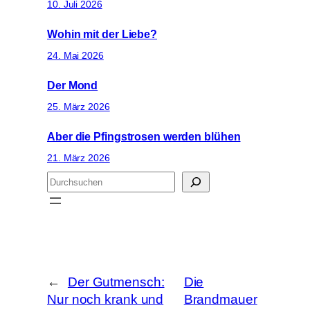
10. Juli 2026
Wohin mit der Liebe?
24. Mai 2026
Der Mond
25. März 2026
Aber die Pfingstrosen werden blühen
21. März 2026
S
u
c
h
e
n
←
Der Gutmensch:
Die
Nur noch krank und
Brandmauer