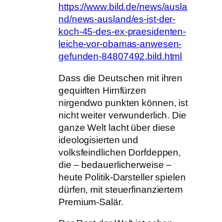
https://www.bild.de/news/ausla
nd/news-ausland/es-ist-der-
koch-45-des-ex-praesidenten-
leiche-vor-obamas-anwesen-
gefunden-84807492.bild.html
Dass die Deutschen mit ihren
gequirlten Hirnfürzen
nirgendwo punkten können, ist
nicht weiter verwunderlich. Die
ganze Welt lacht über diese
ideologisierten und
volksfeindlichen Dorfdeppen,
die – bedauerlicherweise –
heute Politik-Darsteller spielen
dürfen, mit steuerfinanziertem
Premium-Salär.