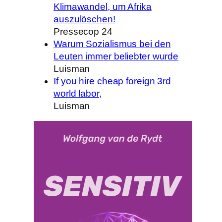
Klimawandel, um Afrika
auszulöschen!
Pressecop 24
Warum Sozialismus bei den
Leuten immer beliebter wurde
Luisman
If you hire cheap foreign 3rd
world labor,
Luisman