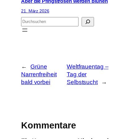
Aber die Pfingstrosen werden blühen
21. März 2026
S
u
c
h
e
n
←
Grüne
Weltfrauentag –
Narrenfreiheit
Tag der
bald vorbei
Selbstsucht
→
Kommentare