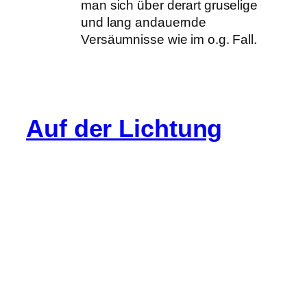
man sich über derart gruselige
und lang andauernde
Versäumnisse wie im o.g. Fall.
Auf der Lichtung
Info
Cookie-Richtlinie (EU)
Datenschutz
Impressum
Gastartikel
Kommentarregeln
Spenden