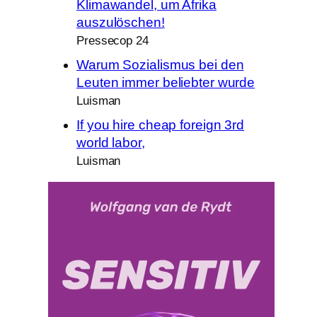
Klimawandel, um Afrika
auszulöschen!
Pressecop 24
Warum Sozialismus bei den
Leuten immer beliebter wurde
Luisman
If you hire cheap foreign 3rd
world labor,
Luisman