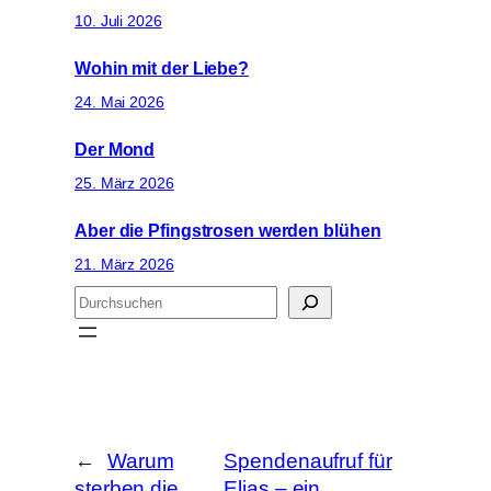
10. Juli 2026
Wohin mit der Liebe?
24. Mai 2026
Der Mond
25. März 2026
Aber die Pfingstrosen werden blühen
21. März 2026
S
u
c
h
e
n
←
Warum
Spendenaufruf für
sterben die
Elias – ein