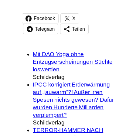
Facebook
X
Telegram
Teilen
Mit DAO Yoga ohne
Entzugserscheinungen Süchte
loswerden
Schildverlag
IPCC korrigiert Erderwärmung
auf „lauwarm“?! Außer irren
Spesen nichts gewesen? Dafür
wurden Hunderte Milliarden
verplempert?
Schildverlag
TERROR-HAMMER NACH