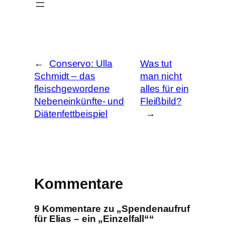
u
c
h
e
n
←
Conservo: Ulla
Was tut
Schmidt – das
man nicht
fleischgewordene
alles für ein
Nebeneinkünfte- und
Fleißbild?
Diätenfettbeispiel
→
Kommentare
9 Kommentare zu „Spendenaufruf
für Elias – ein „Einzelfall““