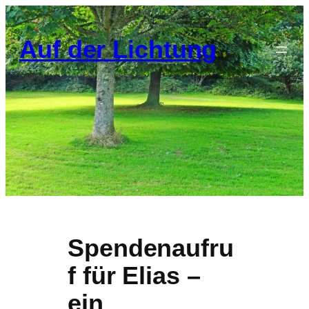
Zum
Inhalt
Auf der Lichtung
springen
Spendenaufru
f für Elias –
ein