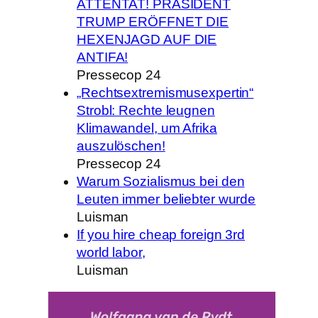
ATTENTAT! PRÄSIDENT
TRUMP ERÖFFNET DIE
HEXENJAGD AUF DIE
ANTIFA!
Pressecop 24
„Rechtsextremismusexpertin“
Strobl: Rechte leugnen
Klimawandel, um Afrika
auszulöschen!
Pressecop 24
Warum Sozialismus bei den
Leuten immer beliebter wurde
Luisman
If you hire cheap foreign 3rd
world labor,
Luisman